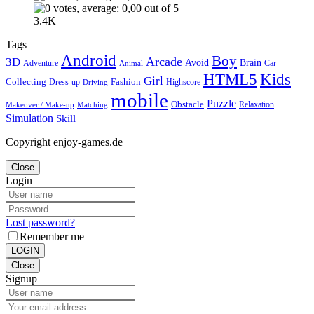
3.4K
Tags
Android
Boy
Arcade
3D
Brain
Avoid
Car
Adventure
Animal
Kids
HTML5
Girl
Collecting
Fashion
Dress-up
Highscore
Driving
mobile
Puzzle
Obstacle
Relaxation
Matching
Makeover / Make-up
Simulation
Skill
Copyright enjoy-games.de
Close
Login
Lost password?
Remember me
LOGIN
Close
Signup