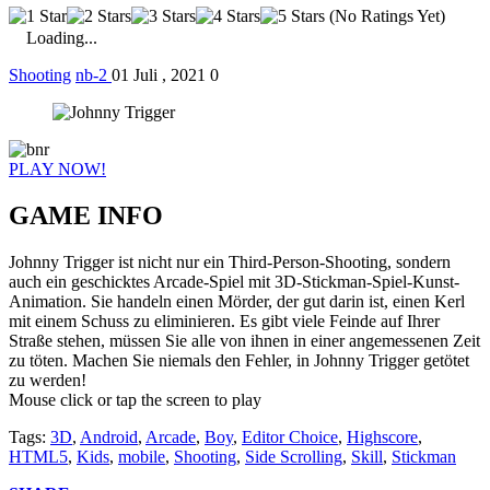
(No Ratings Yet)
Loading...
Shooting
nb-2
01 Juli , 2021
0
PLAY NOW!
GAME INFO
Johnny Trigger ist nicht nur ein Third-Person-Shooting, sondern
auch ein geschicktes Arcade-Spiel mit 3D-Stickman-Spiel-Kunst-
Animation. Sie handeln einen Mörder, der gut darin ist, einen Kerl
mit einem Schuss zu eliminieren. Es gibt viele Feinde auf Ihrer
Straße stehen, müssen Sie alle von ihnen in einer angemessenen Zeit
zu töten. Machen Sie niemals den Fehler, in Johnny Trigger getötet
zu werden!
Mouse click or tap the screen to play
Tags:
3D
,
Android
,
Arcade
,
Boy
,
Editor Choice
,
Highscore
,
HTML5
,
Kids
,
mobile
,
Shooting
,
Side Scrolling
,
Skill
,
Stickman